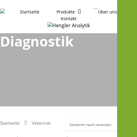
Startseite
Produkte
Über uns
Veterinär
Kontakt
0
was successfully added to your cart.
Diagnostik
Startseite
Veterinär