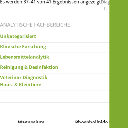
Es werden 37–41 von 41 Ergebnissen angezeigt
Diagnostik
Seite 4
ANALYTISCHE FACHBEREICHE
Unkategorisiert
Klinische Forschung
Lebensmittelanalytik
Reinigung & Desinfektion
Veterinär Diagnostik
Haus- & Kleintiere
Magnesium
Phospholipide B