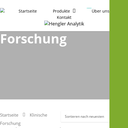
Startseite
Produkte
Über uns
Klinische
Kontakt
0
was successfully added to your cart.
Forschung
Startseite
Klinische
Forschung