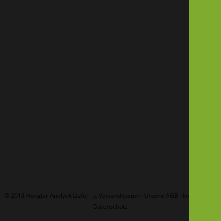
Bilirubin Total
Bilirubin Total DCA
Ausführung wählen
Ausführung wählen
Calcium MTB
Calcium OCP
Ausführung wählen
Ausführung wählen
1
2
3
4
Next
© 2018 Hengler Analytik
Liefer- u. Versandkosten
·
Unsere AGB
·
Impressum
·
Datenschutz