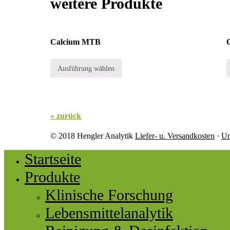
weitere Produkte
Calcium MTB
Ausführung wählen
« zurück
© 2018 Hengler Analytik
Liefer- u. Versandkosten
·
Un
Startseite
Produkte
Klinische Forschung
Lebensmittelanalytik